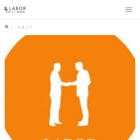
T
o
g
ホーム
スタッフ
g
l
e
n
a
v
i
g
a
t
i
o
n