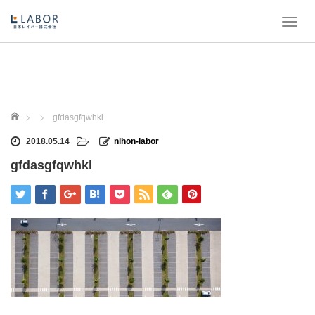
T
o
g
g
l
e
n
ホーム
gfdasgfqwhkl
a
v
2018.05.14
nihon-labor
i
gfdasgfqwhkl
g
a
t
i
o
n